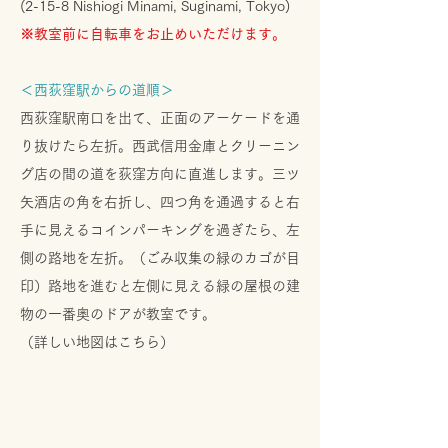
(2-15-8 Nishiogi Minami, Suginami, Tokyo)
※教室前に自転車をお止め
いただけます。
＜西荻窪駅からの道順＞
西荻窪駅南口を出て、正面のアーケードを通
り抜けたら左折。西武信用金庫とクリーニン
グ店の間の道を荻窪方向に直進します。三ツ
矢酒店の角を右折し、四つ角を通過すると右
手に見えるコインパーキングを過ぎたら、左
側の路地を左折。（ごみ収集の緑のカゴが目
印）路地を進むと左側に見える緑の屋根の建
物の一番奥のドアが教室です。
​（詳しい地図はこちら）