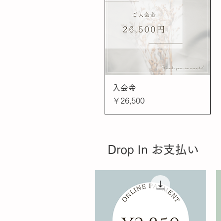
入会金
クイックビュー
価格
￥26,500
Drop In お支払い​