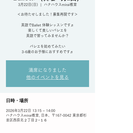
3月22日(日)
  |  
ハナハウスmirai教室
＜お待たせしました！募集再開です＞
英語でBallet 体験レッスンです♬
楽しくて美しいバレエを
英語で習ってみませんか？
バレエを始めてみたい
3-6歳のお子様におすすめです♬
満席になりました
他のイベントを見る
日時・場所
2026年3月22日 13:15 – 14:00
ハナハウスmirai教室, 日本、〒167-0042 東京都杉
並区西荻北２丁目２−１６