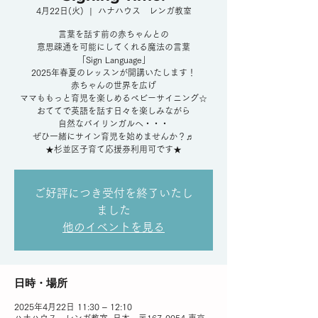
4月22日(火)
  |  
ハナハウス レンガ教室
言葉を話す前の赤ちゃんとの
意思疎通を可能にしてくれる魔法の言葉
「Sign Language」
2025年春夏のレッスンが開講いたします！
赤ちゃんの世界を広げ
ママももっと育児を楽しめるベビーサイニング☆
おててで英語を話す日々を楽しみながら
自然なバイリンガルへ・・・
ぜひ一緒にサイン育児を始めませんか？♬
★杉並区子育て応援券利用可です★
ご好評につき受付を終了いたし
ました
他のイベントを見る
日時・場所
2025年4月22日 11:30 – 12:10