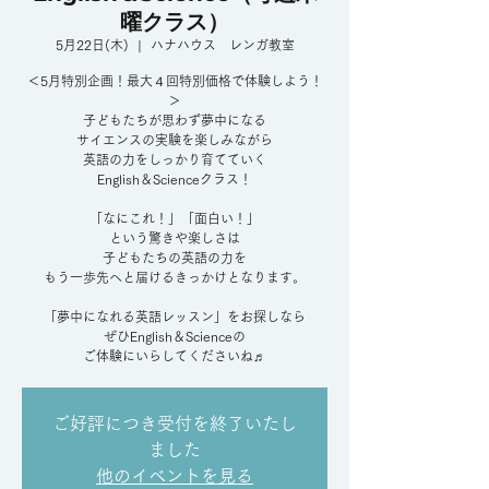
曜クラス）
5月22日(木)
  |  
ハナハウス レンガ教室
＜5月特別企画！最大４回特別価格で体験しよう！
＞
子どもたちが思わず夢中になる
サイエンスの実験を楽しみながら
英語の力をしっかり育てていく
English＆Scienceクラス！
「なにこれ！」「面白い！」
という驚きや楽しさは
子どもたちの英語の力を
もう一歩先へと届けるきっかけとなります。
「夢中になれる英語レッスン」をお探しなら
ぜひEnglish＆Scienceの
ご体験にいらしてくださいね♬
ご好評につき受付を終了いたし
ました
他のイベントを見る