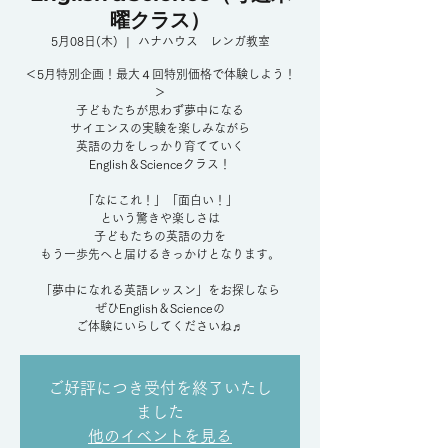
曜クラス）
5月08日(木)
  |  
ハナハウス レンガ教室
＜5月特別企画！最大４回特別価格で体験しよう！
＞
子どもたちが思わず夢中になる
サイエンスの実験を楽しみながら
英語の力をしっかり育てていく
English＆Scienceクラス！
「なにこれ！」「面白い！」
という驚きや楽しさは
子どもたちの英語の力を
もう一歩先へと届けるきっかけとなります。
「夢中になれる英語レッスン」をお探しなら
ぜひEnglish＆Scienceの
ご体験にいらしてくださいね♬
ご好評につき受付を終了いたし
ました
他のイベントを見る