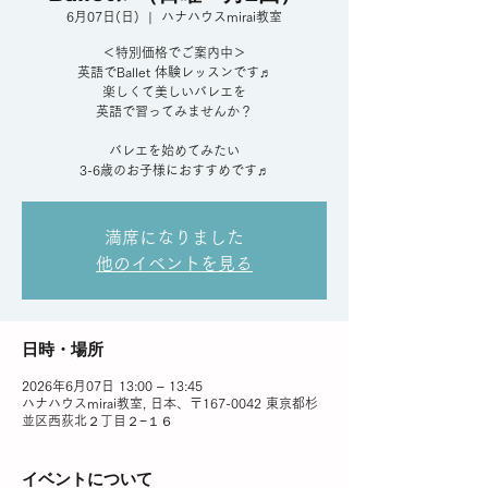
6月07日(日)
  |  
ハナハウスmirai教室
＜特別価格でご案内中＞
英語でBallet 体験レッスンです♬
楽しくて美しいバレエを
英語で習ってみませんか？
バレエを始めてみたい
3-6歳のお子様におすすめです♬
満席になりました
他のイベントを見る
日時・場所
2026年6月07日 13:00 – 13:45
ハナハウスmirai教室, 日本、〒167-0042 東京都杉
並区西荻北２丁目２−１６
イベントについて