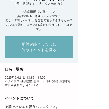
9月21日(日)
  |  
ハナハウスmirai教室
＜特別価格でご案内中♪＞
英語でBallet 体験レッスンです♬
楽しくて美しいバレエを英語で習ってみませんか？
バレエを始めてみたい3-6歳のお子様におすすめで
す♬
受付が終了しました
他のイベントを見る
日時・場所
2025年9月21日 13:15 – 14:00
ハナハウスmirai教室, 日本、〒167-0042 東京都杉
並区西荻北２丁目２−１６
イベントについて
英語でバレエを習うバレエクラス。