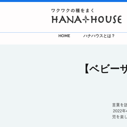
HOME
ハナハウスとは？
【ベビー
言葉を話
202
児を楽