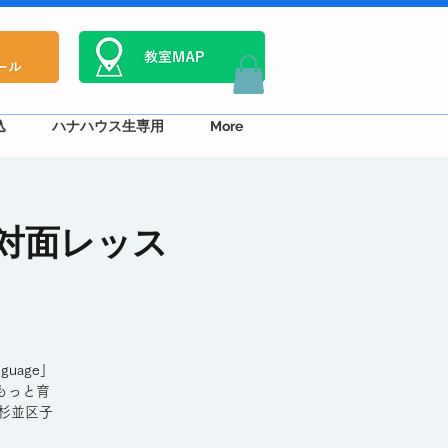
込
ハナハウス生専用
More
対面レッス
uage」
もっと育
杉並区子