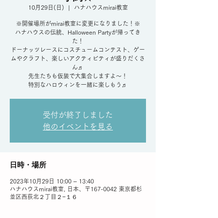
10月29日(日)
  |  
ハナハウスmirai教室
※開催場所がmirai教室に変更になりました！※
ハナハウスの伝統、Halloween Partyが帰ってき
た！
ドーナッツレースにコスチュームコンテスト、ゲー
ムやクラフト、楽しいアクティビティが盛りだくさ
ん♬
先生たちも仮装で大集合しますよ〜！
特別なハロウィンを一緒に楽しもう♬
受付が終了しました
他のイベントを見る
日時・場所
2023年10月29日 10:00 – 13:40
ハナハウスmirai教室, 日本、〒167-0042 東京都杉
並区西荻北２丁目２−１６