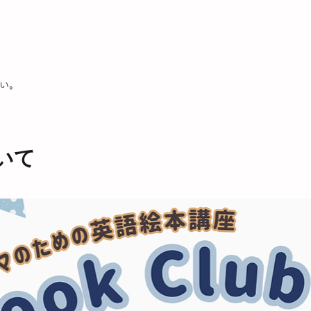
い。
いて