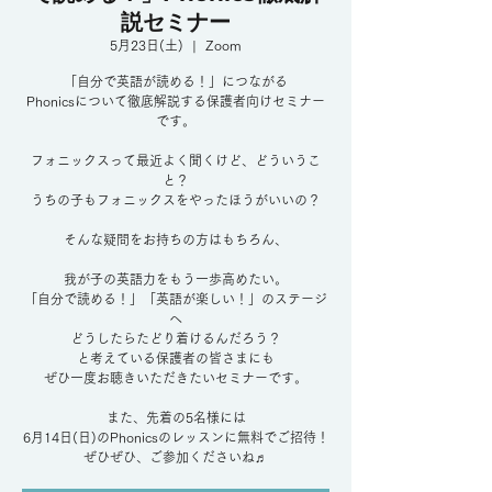
説セミナー
5月23日(土)
  |  
Zoom
「自分で英語が読める！」につながる
Phonicsについて徹底解説する保護者向けセミナー
です。
フォニックスって最近よく聞くけど、どういうこ
と？
うちの子もフォニックスをやったほうがいいの？
そんな疑問をお持ちの方はもちろん、
我が子の英語力をもう一歩高めたい。
「自分で読める！」「英語が楽しい！」のステージ
へ
どうしたらたどり着けるんだろう？
と考えている保護者の皆さまにも
ぜひ一度お聴きいただきたいセミナーです。
また、先着の5名様には
6月14日(日)のPhonicsのレッスンに無料でご招待！
ぜひぜひ、ご参加くださいね♬