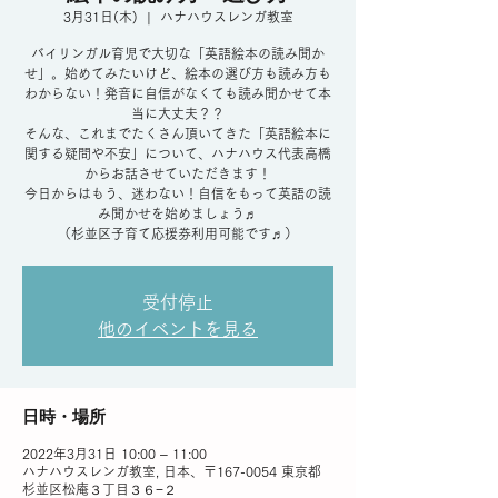
3月31日(木)
  |  
ハナハウスレンガ教室
バイリンガル育児で大切な「英語絵本の読み聞か
せ」。始めてみたいけど、絵本の選び方も読み方も
わからない！発音に自信がなくても読み聞かせて本
当に大丈夫？？
そんな、これまでたくさん頂いてきた「英語絵本に
関する疑問や不安」について、ハナハウス代表高橋
からお話させていただきます！
今日からはもう、迷わない！自信をもって英語の読
み聞かせを始めましょう♬
（杉並区子育て応援券利用可能です♬）
受付停止
他のイベントを見る
日時・場所
2022年3月31日 10:00 – 11:00
ハナハウスレンガ教室, 日本、〒167-0054 東京都
杉並区松庵３丁目３６−２