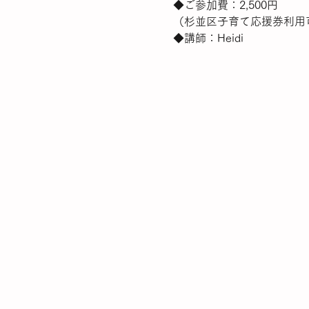
◆ご参加費：2,500円
（杉並区子育て応援券利用
◆講師：Heidi