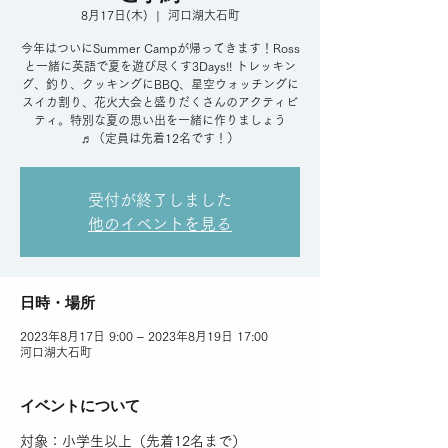
8月17日(木)
  |  
河口湖大石町
今年はついにSummer Campが帰ってきます！Ross
と一緒に英語で夏を遊び尽くす3Days!! トレッキン
グ、釣り、クッキングにBBQ、星空ウォッチングに
スイカ割り、花火大会と盛りだくさんのアクティビ
ティ。特別な夏の思い出を一緒に作りましょう
♬（定員は先着12名です！）
受付が終了しました
他のイベントを見る
日時・場所
2023年8月17日 9:00 – 2023年8月19日 17:00
河口湖大石町
イベントについて
対象：小学生以上（先着12名まで）