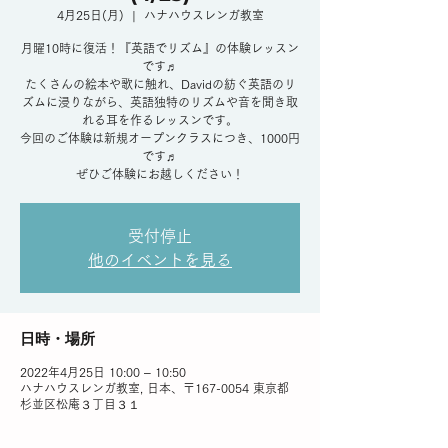
4月25日(月)
  |  
ハナハウスレンガ教室
月曜10時に復活！『英語でリズム』の体験レッスン
です♬
たくさんの絵本や歌に触れ、Davidの紡ぐ英語のリ
ズムに浸りながら、英語独特のリズムや音を聞き取
れる耳を作るレッスンです。
今回のご体験は新規オープンクラスにつき、1000円
です♬
ぜひご体験にお越しください！
受付停止
他のイベントを見る
日時・場所
2022年4月25日 10:00 – 10:50
ハナハウスレンガ教室, 日本、〒167-0054 東京都
杉並区松庵３丁目３１