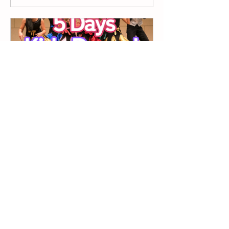
【Day5: 7/20】Kids Dance!
（5回限定Open Class） 
ハナハウ
2025年7月20日 14
ス　レンガ
時30分～15時15分
教室
今すぐ登録
News一覧へ